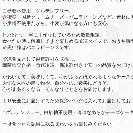
白砂糖不使用、グルテンフリー。
含蜜糖・国産クリームチーズ・バニラビーンズなど、素材に
小麦粉不使用だから、小麦が気になる方にも安心。
1つひとつ丁寧に手作りしているため数量限定。
食べたい時に解凍してすぐ楽しめる冷凍タイプで、おうち時
※黒い粒はバニラビーンズです。
冷凍食品として製造許可を取得し、
細菌検査合格・急速冷凍・保冷剤付きで安心の品質をお届け
かわいくて、美味しくて、心がふっとほぐれるようなチーズ
大切な人への贈り物や、自分へのご褒美にどうぞ。
心がまあるくなる、そんなひとときをお届けします。
より安全にお届けするため保冷バッグに入れてお届けしてお
# グルテンフリー、白砂糖不使用・冷凍なめらかチーズケー
一度食べたら記憶に残る味わいをお楽しみください！